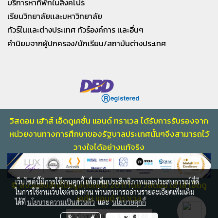
บริการหาที่พักในสิงคโปร์
เรียนวิทยาลัยเเละมหาวิทยาลัย
ทัวร์ในเเละต่างประเทศ ทัวร์องค์การ เเละอื่นๆ
คำนิยมจากผู้ปกครอง/นักเรียน/สถาบันต่างประเทศ
วิสดอม เฮ้าส์ เอ็ดดูเคชั่น แอนด์ ทราเวล ได้รับการรับรองจาก
หน่วยงานทางการศึกษา
ของรัฐบาลประเทศนั้นๆจึงสามารถไว้
วางใจไ
ด้อย่างเเท้จริง
เว็บไซต์นี้มีการใช้งานคุกกี้ เพื่อเพิ่มประสิทธิภาพและประสบการณ์ที่ดี
© สงวนลิขสิทธิ์ข้อมูลตั้งเเต่ปี 2011 โดย วิสดอม เฮ้าส์ เอ็ดดู
ในการใช้งานเว็บไซต์ของท่าน ท่านสามารถอ่านรายละเอียดเพิ่มเติม
เคชั่น แอนด์ ทราเวล
ได้ที่
นโยบายความเป็นส่วนตัว
และ
นโยบายคุกกี้
ผู้เข้าชมทั้งหมด
3,231,140