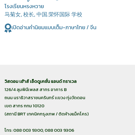
โรงเรียนหรงหวาย
马菊女, 校长, 中国.荣怀国际 学校
เปิดอ่านคำนิยมเเบบเต็ม-ภาษาไทย / จีน
วิสดอม เฮ้าส์ เอ็ดดูเคชั่น แอนด์ ทราเวล
126/4 ลุมพินีเพลส สาทร อาคาร B
ถนน นราธิวาสราชนครินทร์ เเขวง ทุ่งวัดดอน
เขต สาทร กทม 10120
(สถานี BRT เทคนิคกรุงเทพ / ติดห้างแม็คโคร)
โทร: 088 003 9300, 088 003 9306