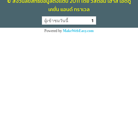
© สงวนลิขสิทธิ์ข้อมูลตั้งเเต่ปี 2011 โดย วิสดอม เฮ้าส์ เอ็ดดู
เคชั่น แอนด์ ทราเวล
ผู้เข้าชมวันนี้
1
Powered by
MakeWebEasy.com