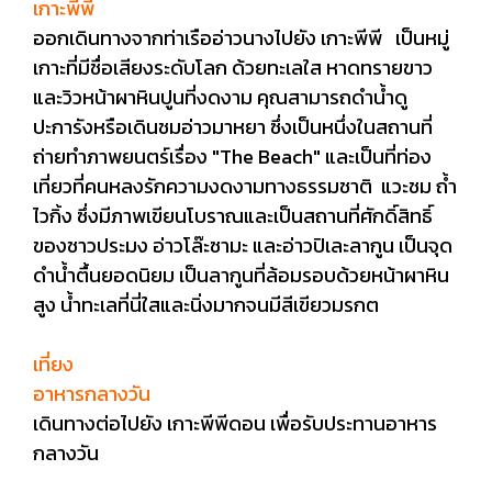
เกาะพีพี
ออกเดินทางจากท่าเรืออ่าวนางไปยัง เกาะพีพี เป็นหมู่
เกาะที่มีชื่อเสียงระดับโลก ด้วยทะเลใส หาดทรายขาว
และวิวหน้าผาหินปูนที่งดงาม คุณสามารถดำน้ำดู
ปะการังหรือเดินชมอ่าวมาหยา ซึ่งเป็นหนึ่งในสถานที่
ถ่ายทำภาพยนตร์เรื่อง "The Beach" และเป็นที่ท่อง
เที่ยวที่คนหลงรักความงดงามทางธรรมชาติ แวะชม ถ้ำ
ไวกิ้ง ซึ่งมีภาพเขียนโบราณและเป็นสถานที่ศักดิ์สิทธิ์
ของชาวประมง อ่าวโล๊ะซามะ และอ่าวปิเละลากูน เป็นจุด
ดำน้ำตื้นยอดนิยม เป็นลากูนที่ล้อมรอบด้วยหน้าผาหิน
สูง น้ำทะเลที่นี่ใสและนิ่งมากจนมีสีเขียวมรกต
เที่ยง
อาหารกลางวัน
เดินทางต่อไปยัง เกาะพีพีดอน เพื่อรับประทานอาหาร
กลางวัน