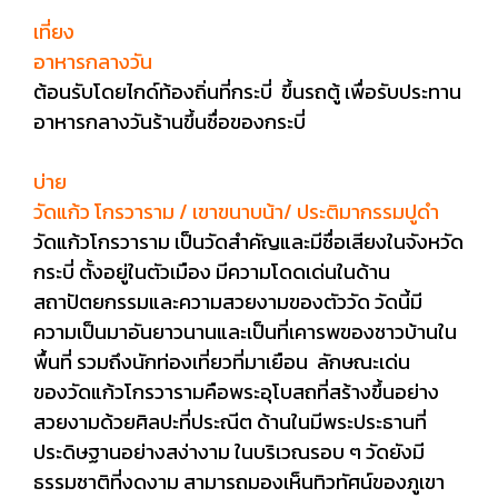
เที่ยง
อาหารกลางวัน
ต้อนรับโดยไกด์ท้องถิ่นที่กระบี่ ขึ้นรถตู้ เพื่อรับประทาน
อาหารกลางวันร้านขึ้นชื่อของกระบี่
บ่าย
วัดแก้ว โกรวาราม / เขาขนาบน้า/ ประติมากรรมปูดำ
วัดแก้วโกรวาราม เป็นวัดสำคัญและมีชื่อเสียงในจังหวัด
กระบี่ ตั้งอยู่ในตัวเมือง มีความโดดเด่นในด้าน
สถาปัตยกรรมและความสวยงามของตัววัด วัดนี้มี
ความเป็นมาอันยาวนานและเป็นที่เคารพของชาวบ้านใน
พื้นที่ รวมถึงนักท่องเที่ยวที่มาเยือน ลักษณะเด่น
ของวัดแก้วโกรวารามคือพระอุโบสถที่สร้างขึ้นอย่าง
สวยงามด้วยศิลปะที่ประณีต ด้านในมีพระประธานที่
ประดิษฐานอย่างสง่างาม ในบริเวณรอบ ๆ วัดยังมี
ธรรมชาติที่งดงาม สามารถมองเห็นทิวทัศน์ของภูเขา