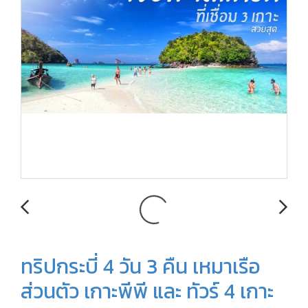
ทริปกระบี่ 4 วัน 3 คืน เหมาเรือ
ส่วนตัว เกาะพีพี และ ทัวร์ 4 เกาะ