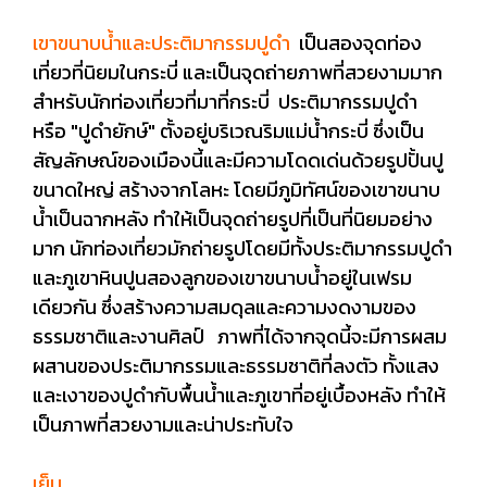
เขาขนาบน้ำและประติมากรรมปูดำ
เป็นสองจุดท่อง
เที่ยวที่นิยมในกระบี่ และเป็นจุดถ่ายภาพที่สวยงามมาก
สำหรับนักท่องเที่ยวที่มาที่กระบี่ ประติมากรรมปูดำ
หรือ "ปูดำยักษ์" ตั้งอยู่บริเวณริมแม่น้ำกระบี่ ซึ่งเป็น
สัญลักษณ์ของเมืองนี้และมีความโดดเด่นด้วยรูปปั้นปู
ขนาดใหญ่ สร้างจากโลหะ โดยมีภูมิทัศน์ของเขาขนาบ
น้ำเป็นฉากหลัง ทำให้เป็นจุดถ่ายรูปที่เป็นที่นิยมอย่าง
มาก นักท่องเที่ยวมักถ่ายรูปโดยมีทั้งประติมากรรมปูดำ
และภูเขาหินปูนสองลูกของเขาขนาบน้ำอยู่ในเฟรม
เดียวกัน ซึ่งสร้างความสมดุลและความงดงามของ
ธรรมชาติและงานศิลป์ ภาพที่ได้จากจุดนี้จะมีการผสม
ผสานของประติมากรรมและธรรมชาติที่ลงตัว ทั้งแสง
และเงาของปูดำกับพื้นน้ำและภูเขาที่อยู่เบื้องหลัง ทำให้
เป็นภาพที่สวยงามและน่าประทับใจ
เย็น