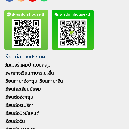
@wisdomhouse.th
wisdomhouse-th
เรียนต่อต่างประเทศ
ซัมเมอร์เเคมป์-เเบบกลุ่ม
เเพตเกจเรียนภาษาระยะสั้น
เรียนภาษาอังกฤษ เรียนภาษาจีน
เรียนโรงเรียนมัธยม
เรียนต่ออังกฤษ
เรียนต่ออเมริกา
เรียนต่อนิวซีเเลนด์
เรียนต่อจีน