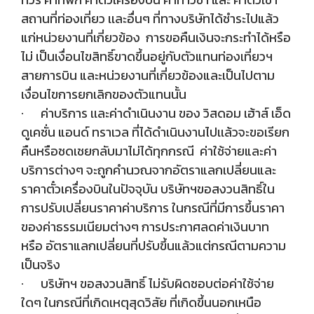
สถานที่ท่องเที่ยว เเละอื่นๆ ที่ทางบริษัทได้ชำระไปแล้ว
แก่หน่วยงานที่เกี่ยวข้อง การขอคืนเงินจะกระทำได้หรือ
ไม่ เป็นเงื่อนไขสิทธิ์ขาดขึ้นอยู่กับตัวแทนท่องเที่ยวฯ
สายการบิน และหน่วยงานที่เกี่ยวข้องและเป็นไปตาม
เงื่อนไขการยกเลิกของตัวแทนนั้น
· ค่าบริการ เเละค่าดำเนินงาน ของ วิสดอม เฮ้าส์ เอ็ด
ดูเคชั่น แอนด์ ทราเวล ที่ได้ดำเนินงานไปเเล้วจะขอเรียก
คืนหรือชดเชยกลับมาไม่ได้ทุกกรณี ค่าใช้จ่ายและค่า
บริการต่างๆ จะถูกคำนวณจากอัตราแลกเปลี่ยนและ
ราคาตั๋วเครื่องบินในปัจจุบัน บริษัทฯขอสงวนสิทธิ์ใน
การปรับเปลี่ยนราคาค่าบริการ ในกรณีที่มีการขึ้นราคา
ของค่าธรรมเนียมต่างๆ การประกาศลดค่าเงินบาท
หรือ อัตราแลกเปลี่ยนที่ปรับขึ้นแล้วแต่กรณีตามความ
เป็นจริง
· บริษัทฯ ขอสงวนสิทธิ์ ไม่รับผิดชอบต่อค่าใช้จ่าย
ใดๆ ในกรณีที่เกิดเหตุสุดวิสัย ที่เกิดขึ้นนอกเหนือ