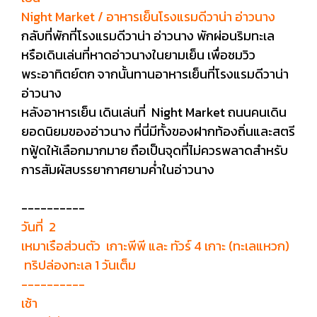
Night Market / อาหารเย็นโรงแรมดีวาน่า อ่าวนาง
กลับที่พักที่โรงแรมดีวาน่า อ่าวนาง พักผ่อนริมทะเล
หรือเดินเล่นที่หาดอ่าวนางในยามเย็น เพื่อชมวิว
พระอาทิตย์ตก จากนั้นทานอาหารเย็นที่โรงแรมดีวาน่า
อ่าวนาง
หลังอาหารเย็น เดินเล่นที่ Night Market ถนนคนเดิน
ยอดนิยมของอ่าวนาง ที่นี่มีทั้งของฝากท้องถิ่นและสตรี
ทฟู้ดให้เลือกมากมาย ถือเป็นจุดที่ไม่ควรพลาดสำหรับ
การสัมผัสบรรยากาศยามค่ำในอ่าวนาง
----------
วันที่ 2
เหมาเรือส่วนตัว เกาะพีพี และ ทัวร์ 4 เกาะ (ทะเลแหวก)
ทริปล่องทะเล 1 วันเต็ม
----------
เช้า