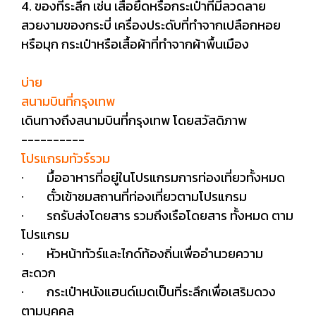
4. ของที่ระลึก เช่น เสื้อยืดหรือกระเป๋าที่มีลวดลาย
สวยงามของกระบี่ เครื่องประดับที่ทำจากเปลือกหอย
หรือมุก กระเป๋าหรือเสื้อผ้าที่ทำจากผ้าพื้นเมือง
บ่าย
สนามบินที่กรุงเทพ
เดินทางถึงสนามบินที่กรุงเทพ โดยสวัสดิภาพ
----------
โปรแกรมทัวร์รวม
· มื้ออาหารที่อยู่ในโปรแกรมการท่องเที่ยวทั้งหมด
· ตั๋วเข้าชมสถานที่ท่องเที่ยวตามโปรแกรม
· รถรับส่งโดยสาร รวมถึงเรือโดยสาร ทั้งหมด ตาม
โปรแกรม
· หัวหน้าทัวร์และไกด์ท้องถิ่นเพื่ออำนวยความ
สะดวก
· กระเป๋าหนังแฮนด์เมดเป็นที่ระลึกเพื่อเสริมดวง
ตามบุคคล