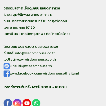
วิสดอม เฮ้าส์ เอ็ดดูเคชั่น แอนด์ ทราเวล
126/4 ลุมพินีเพลส สาทร อาคาร B
ถนน นราธิวาสราชนครินทร์ เเขวง ทุ่งวัดดอน
เขต สาทร กทม 10120
(สถานี BRT เทคนิคกรุงเทพ / ติดห้างแม็คโคร)
โทร: 088 003 9300, 088 003 9306
อีเมลล์:
info@wisdomhouse.co.th
เวปไซด์: www.wisdomhouse.co.th
Line id: @wisdomhouse.th
www.facebook.com/wisdomhousethailand
เวลาทำการ: จันทร์- เสาร์: 9.00 น. - 18.00 น.