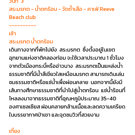
วันที่ 3
สระมรกต - น้ำตกร้อน - วัดถ้ำเสือ - คาเฟ่ Reeve
Beach club
----------
เช้า
สระมรกต น้ำตกร้อน
เดินทางจากที่พักไปยัง สระมรกต ซึ่งตั้งอยู่ในเขต
อุทยานแห่งชาติคลองท่อม จะใช้เวลาประมาณ 1 ชั่วโมง
จากตัวเมืองกระบี่หรืออ่าวนาง สระมรกตเป็นแหล่งน้ำ
ธรรมชาติที่มีน้ำสีเขียวใสเหมือนมรกต สามารถเดินเล่น
ชมธรรมชาติหรือแช่น้ำเพื่อผ่อนคลาย นอกจากนี้ยังมี
เส้นทางศึกษาธรรมชาติที่นำไปสู่น้ำตกร้อน แช่น้ำร้อนที่
ไหลลงมาจากธรรมชาติที่อุณหภูมิประมาณ 35-40
องศาเซลเซียส ผ่อนคลายกล้ามเนื้อและลดความเครียด
ในบรรยากาศป่าเขา และจุดชมวิวที่สวยงาม
เที่ยง