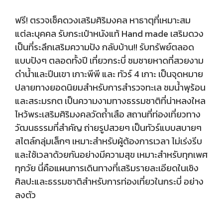
ฟรี! ตรวจเช็คดวงเสริมศิริมงคล หาธาตุที่เหมาะสม
แต่ละบุคคล รับกระเป๋าหนังแท้ Hand made เสริมดวง
เป็นที่ระลึกเสริมความปัง กลับบ้าน!! รับทรัพย์ตลอด
แบบปังๆ ตลอดทั้งปี เที่ยวกระบี่ ชมชายหาดที่สวยงาม
ดำน้ำและปีนเขา เกาะพีพี และ ทัวร์ 4 เกาะ เป็นจุดหมาย
ปลายทางยอดนิยมสำหรับการสำรวจทะเล ชมน้ำพุร้อน
และสระมรกต เป็นความงามทางธรรมชาติที่น่าหลงใหล
ไหว้พระเสริมศิริมงคลวัดถ้ำเสือ สถานที่ท่องเที่ยวทาง
วัฒนธรรมที่สำคัญ ถ่ายรูปสวยๆ เป็นทัวร์แบบสบายๆ
สไตล์กลุ่มเล็กๆ เหมาะสำหรับผู้ต้องการเวลา ไม่เร่งรีบ
และใช้เวลาด้วยกันอย่างมีความสุข เหมาะสำหรับทุกเพศ
ทุกวัย นี่คือแผนการเดินทางที่เสริมรายละเอียดในเชิง
ศิลปะและธรรมชาติสำหรับการท่องเที่ยวในกระบี่ อย่าง
ลงตัว