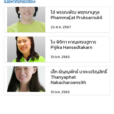
เนื้อหาที่เกี่ยวข้อง
โอ๋ พรรณพัฒ พฤกษานุกุล
Phamma[at Pruksarnukil
22 ส.ค. 2567
โบ พิจิกา หาญเศรษฐการ
Pijika Hansedtakarn
13 ต.ค. 2563
เล็ก ธัญญพัทธ์ นาคะเจริญสิทธิ์
Thanyaphat
Nakacharoensith
13 ต.ค. 2563