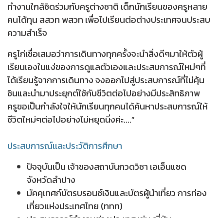
ทำงานใกล้ชิดร่วมกับครูต่างชาติ เด็กนักเรียนของครูหลาย
คนได้ทุน สสวท พสวท เพื่อไปเรียนต่อต่างประเทศจนประสบ
ความสำเร็จ
ครูไก่เชื่อเสมอว่าการเดินทางทุกครั้งจะนำสิ่งดีๆมาให้ตัวผู้
เรียนเองในแง่ของการดูแลตัวเองและประสบการณ์ใหม่ๆที่
ได้เรียนรู้จากการเดินทาง จงออกไปสู่ประสบการณ์ที่ไม่คุ้น
ชินและนำมาประยุกต์ใช้กับชีวิตต่อไปอย่างมีประสิทธิภาพ
ครูขอเป็นกำลังใจให้นักเรียนทุกคนได้ค้นหาประสบการณ์ให้
ชีวิตใหม่ๆต่อไปอย่างไม่หยุดนิ่งค่ะ....”
ประสบการณ์เเละประวัติการศึกษา
ปัจจุบันเป็น เจ้าของสถาบันกวดวิชา เอเอ็นแซด
จังหวัดลำปาง
มัคคุเทศก์บัตรบรอนซ์เงินและบัตรผู้นำเที่ยว การท่อง
เที่ยวแห่งประเทศไทย (ททท)