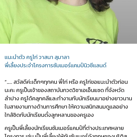
เเนะนำตัว ครูไก่ วาสนา สุมาลา
พี่เลี้ยงประจำโครงการซัมเมอร์เเคมป์นิวซีเเลนด์
“….. สวัสดีค่ะเด็กๆทุกคน พี่ไก่ หรือ ครูไก่ขอแนะนำตัวก่อน
นะคะ ครูเป็นเจ้าของสถาบันกวดวิชาเอเอ็นแซด ที่จังหวัด
ลำปาง ครูได้คลุกคลีและทำงานกับนักเรียนมาอย่างยาวนาน
ในสายงานทางด้านการศึกษา ให้ความสนิทสนมดูเเลอย่าง
ใกล้ชิดกับนักเรียนดั่งลูกหลานของครูเอง
ครูเป็นพี่เลี้ยงนักเรียนซัมเมอร์แคมป์ที่ต่างประเทศหลาย
โครงการ เช่น เป็นพี่เลี้ยงให้กับซัมเมอร์อังกฤษของบริติส