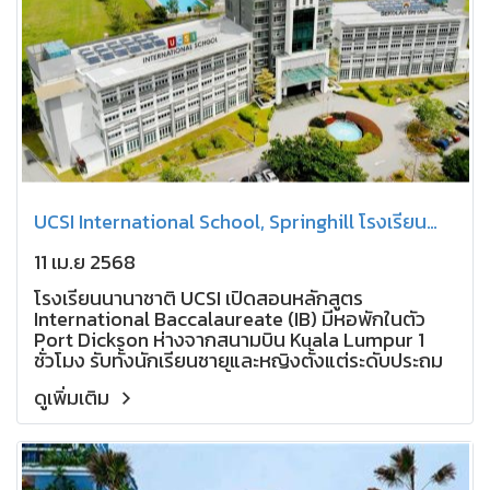
UCSI International School, Springhill โรงเรียน
ประจำเอกชน มาเลเซีย
11 เม.ย 2568
โรงเรียนนานาชาติ UCSI เปิดสอนหลักสูตร
International Baccalaureate (IB) มีหอพักในตัว
Port Dickson ห่างจากสนามบิน Kuala Lumpur 1
ชั่วโมง รับทั้งนักเรียนชายและหญิงตั้งแต่ระดับประถม
ถึงมัธยมปลาย อายุ 11 ปีขึ้นไป มีหอพักสำหรับนักเรียน
ดูเพิ่มเติม