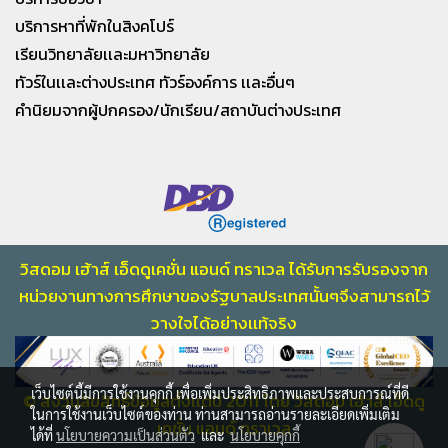
บริการหาที่พักในสิงคโปร์
เรียนวิทยาลัยเเละมหาวิทยาลัย
ทัวร์ในเเละต่างประเทศ ทัวร์องค์การ เเละอื่นๆ
คำนิยมจากผู้ปกครอง/นักเรียน/สถาบันต่างประเทศ
วิสดอม เฮ้าส์ เอ็ดดูเคชั่น แอนด์ ทราเวล ได้รับการรับรองจาก
หน่วยงานทางการศึกษา
ของรัฐบาลประเทศนั้นๆจึงสามารถไว้
วางใจไ
ด้อย่างเเท้จริง
เว็บไซต์นี้มีการใช้งานคุกกี้ เพื่อเพิ่มประสิทธิภาพและประสบการณ์ที่ดี
© สงวนลิขสิทธิ์ข้อมูลตั้งเเต่ปี 2011 โดย วิสดอม เฮ้าส์ เอ็ดดู
ในการใช้งานเว็บไซต์ของท่าน ท่านสามารถอ่านรายละเอียดเพิ่มเติม
เคชั่น แอนด์ ทราเวล
ได้ที่
นโยบายความเป็นส่วนตัว
และ
นโยบายคุกกี้