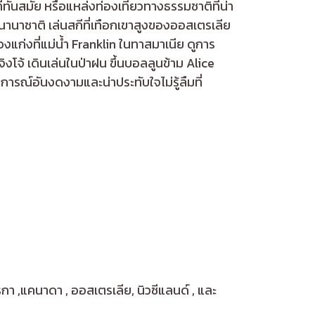
่ทันสมัย หรือแหล่งท่องเที่ยวทางธรรมชาติที่น่า
นนานาชาติ เล่นสกีที่เทือกเขาสูงของออสเตรเลีย
งแก่งที่แม่น้ำ Franklin ในทาสมาเนีย ดูการ
โจ้ เดินเล่นในป่าฝน ขึ้นบอลลูนข้าม Alice
รณ์อันงดงามและน่าประทับใจไม่รู้ลืมที่
 ,แคนาดา , ออสเตรเลีย, นิวซีแลนด์ , และ