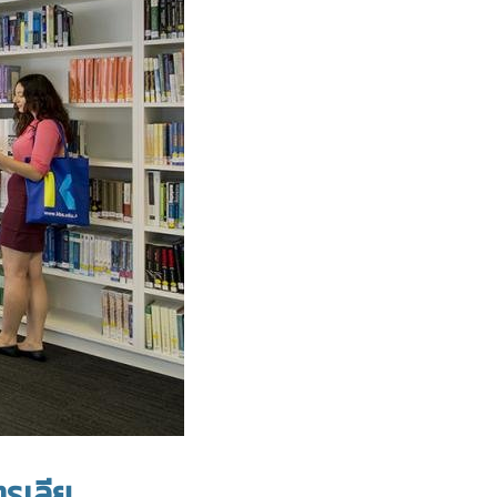
รเลีย