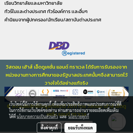
เรียนวิทยาลัยเเละมหาวิทยาลัย
ทัวร์ในเเละต่างประเทศ ทัวร์องค์การ เเละอื่นๆ
คำนิยมจากผู้ปกครอง/นักเรียน/สถาบันต่างประเทศ
วิสดอม เฮ้าส์ เอ็ดดูเคชั่น แอนด์ ทราเวล ได้รับการรับรองจาก
หน่วยงานทางการศึกษา
ของรัฐบาลประเทศนั้นๆจึงสามารถไว้
วางใจไ
ด้อย่างเเท้จริง
เว็บไซต์นี้มีการใช้งานคุกกี้ เพื่อเพิ่มประสิทธิภาพและประสบการณ์ที่ดี
© สงวนลิขสิทธิ์ข้อมูลตั้งเเต่ปี 2011 โดย วิสดอม เฮ้าส์ เอ็ดดู
ในการใช้งานเว็บไซต์ของท่าน ท่านสามารถอ่านรายละเอียดเพิ่มเติม
เคชั่น แอนด์ ทราเวล
ได้ที่
นโยบายความเป็นส่วนตัว
และ
นโยบายคุกกี้
ผู้เข้าชมวันนี้
665
ตั้งค่าคุกกี้
ยอมรับทั้งหมด