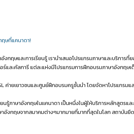
กฤษที่แคนาดา!
อังกฤษและการเรียนรู้ เรานำเสนอโปรแกรมภาษาและบริการที่ยอดเ
เวอร์และคัลการี แต่ละแห่งมีโปรแกรมการฝึกอบรมภาษาอังกฤษเ
 ESL ค่ายเยาวชนและศูนย์ฝึกอบรมครูชั้นนำ โดยจัดหาโปรแกรมแล
ียนรู้ภาษาอังกฤษในเเคนาดา เป็นหนึ่งในผู้ให้บริการหลักสูต
าษาอังกฤษจากสมาคมต่างๆมากมายที่มากที่สุดในโลก สถาบันยึ