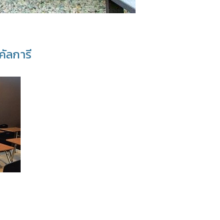
คัลการี