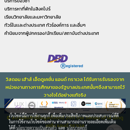
บริการขอวีซ่า
บริการหาที่พักในสิงคโปร์
เรียนวิทยาลัยเเละมหาวิทยาลัย
ทัวร์ในเเละต่างประเทศ ทัวร์องค์การ เเละอื่นๆ
คำนิยมจากผู้ปกครอง/นักเรียน/สถาบันต่างประเทศ
วิสดอม เฮ้าส์ เอ็ดดูเคชั่น แอนด์ ทราเวล ได้รับการรับรองจาก
หน่วยงานทางการศึกษา
ของรัฐบาลประเทศนั้นๆจึงสามารถไว้
วางใจไ
ด้อย่างเเท้จริง
เว็บไซต์นี้มีการใช้งานคุกกี้ เพื่อเพิ่มประสิทธิภาพและประสบการณ์ที่ดี
© สงวนลิขสิทธิ์ข้อมูลตั้งเเต่ปี 2011 โดย วิสดอม เฮ้าส์ เอ็ดดู
ในการใช้งานเว็บไซต์ของท่าน ท่านสามารถอ่านรายละเอียดเพิ่มเติม
เคชั่น แอนด์ ทราเวล
ได้ที่
นโยบายความเป็นส่วนตัว
และ
นโยบายคุกกี้